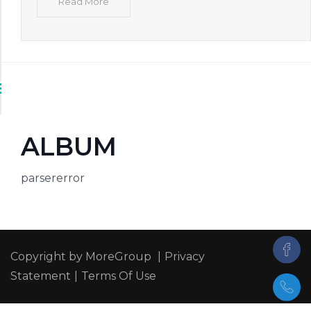
Read More
ALBUM
parsererror
Copyright by MoreGroup
|
Privacy
Statement
|
Terms Of Use