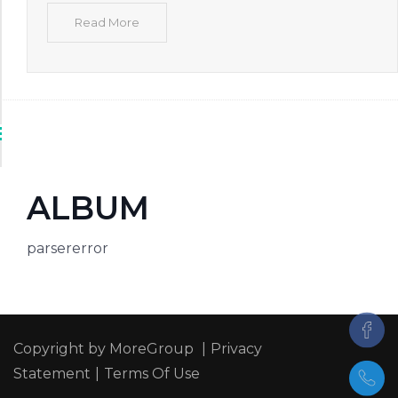
Read More
ALBUM
parsererror
Copyright by MoreGroup
|
Privacy
Statement
|
Terms Of Use